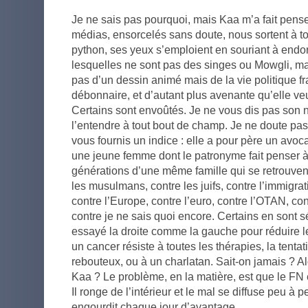
Je ne sais pas pourquoi, mais Kaa m’a fait pense
médias, ensorcelés sans doute, nous sortent à 
python, ses yeux s’emploient en souriant à endor
lesquelles ne sont pas des singes ou Mowgli, mais
pas d’un dessin animé mais de la vie politique f
débonnaire, et d’autant plus avenante qu’elle v
Certains sont envoûtés. Je ne vous dis pas son no
l’entendre à tout bout de champ. Je ne doute pas
vous fournis un indice : elle a pour père un avoc
une jeune femme dont le patronyme fait penser à 
générations d’une même famille qui se retrouv
les musulmans, contre les juifs, contre l’immigra
contre l’Europe, contre l’euro, contre l’OTAN, con
contre je ne sais quoi encore. Certains en sont sé
essayé la droite comme la gauche pour réduire
un cancer résiste à toutes les thérapies, la tenta
rebouteux, ou à un charlatan. Sait-on jamais ? Al
Kaa ? Le problème, en la matière, est que le FN 
Il ronge de l’intérieur et le mal se diffuse peu 
engourdit chaque jour d’avantage.