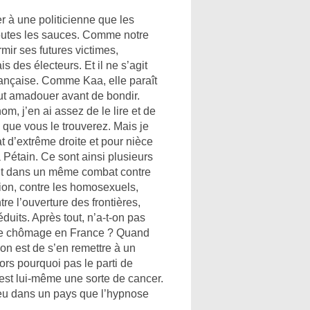
r à une politicienne que les
toutes les sauces. Comme notre
mir ses futures victimes,
 des électeurs. Et il ne s’agit
rançaise. Comme Kaa, elle paraît
eut amadouer avant de bondir.
m, j’en ai assez de le lire et de
 que vous le trouverez. Mais je
at d’extrême droite et pour nièce
Pétain. Ce sont ainsi plusieurs
ent dans un même combat contre
tion, contre les homosexuels,
tre l’ouverture des frontières,
duits. Après tout, n’a-t-on pas
 le chômage en France ? Quand
tion est de s’en remettre à un
ors pourquoi pas le parti de
est lui-même une sorte de cancer.
à peu dans un pays que l’hypnose