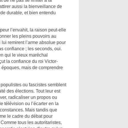
st de ne pas se limiter à la
tirer aussi la bienveillance de
 de durable, et bien entendu
eur l’envahit, la raison peut-elle
onner les pleins pouvoirs au
i lui remirent l’arme absolue pour
s confiance ; les seconds, oui.
en qui le vieux maréchal
ut la confiance du roi Victor-
les époques, mais de comprendre
opulistes ou fascistes semblent
ité des élections. Tout leur est
iver, radicaliser un propos ou
 télévision ou l’écarter en la
rconstances. Mais tandis que
mme le cadre du débat pour
. Comme tous les autoritaristes,