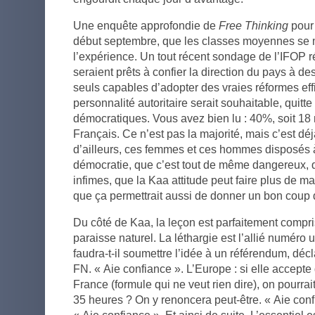
Une enquête approfondie de
Free Thinking
pour 
début septembre, que les classes moyennes se m
l’expérience. Un tout récent sondage de l’IFOP 
seraient prêts à confier la direction du pays à d
seuls capables d’adopter des vraies réformes ef
personnalité autoritaire serait souhaitable, quitte
démocratiques. Vous avez bien lu : 40%, soit 18 
Français. Ce n’est pas la majorité, mais c’est déj
d’ailleurs, ces femmes et ces hommes disposés à
démocratie, que c’est tout de même dangereux, 
infimes, que la Kaa attitude peut faire plus de ma
que ça permettrait aussi de donner un bon coup d
Du côté de Kaa, la leçon est parfaitement compris
paraisse naturel. La léthargie est l’allié numéro un
faudra-t-il soumettre l’idée à un référendum, déc
FN. « Aie confiance ». L’Europe : si elle accepte
France (formule qui ne veut rien dire), on pourrait
35 heures ? On y renoncera peut-être. « Aie confi