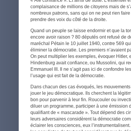
« Aie confiance ». Et ainsi de suite. L’essentiel e
complaisance de millions de citoyens mais de s’at
nombreux patrons, sans qui on ne peut rien faire
prendre des voix du côté de la droite.
Quand un peuple se laisse endormir et que la torp
encore avoir raison ? 80 députés ont refusé de d
maréchal Pétain le 10 juillet 1940, contre 569 qu
éliminer la démocratie. Les premiers n’avaient pa
On peut multiplier les exemples, évoquer Hitler, 
Hindenburg avait confiance, ou Mussolini, qui reç
Emmanuel III. Il ne s’agit pas ici de confondre 
l’usage qui est fait de la démocratie.
Dans chacun des cas évoqués, les mouvements p
jouer le jeu démocratique. Ils cherchent la légitim
bon pour parvenir à leur fin. Roucouler ou invect
diluer un programme, participer à une émission de
qualifiant de « mascarade ». Tout dépend des ci
leurs adversaires considèrent la démocratie co
éclairer les consciences, eux l’instrumentalisent