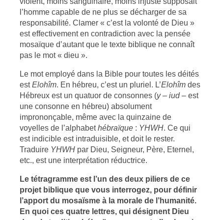
violent, moins sanguinaire, moins injuste supposait
l’homme capable de ne plus se décharger de sa
responsabilité. Clamer « c’est la volonté de Dieu »
est effectivement en contradiction avec la pensée
mosaïque d’autant que le texte biblique ne connaît
pas le mot « dieu ».
Le mot employé dans la Bible pour toutes les déités
est
Elohîm
. En hébreu, c’est un pluriel. L’
Elohîm
des
Hébreux est un quatuor de consonnes (
y
–
iud
– est
une consonne en hébreu) absolument
imprononçable, même avec la quinzaine de
voyelles de l’alphabet
hébraïque
:
YHWH
. Ce qui
est indicible est intraduisible, et doit le rester.
Traduire
YHWH
par Dieu, Seigneur, Père, Eternel,
etc., est une interprétation réductrice.
Le tétragramme est l’un des deux piliers de ce
projet biblique que vous interrogez, pour définir
l’apport du mosaïsme à la morale de l’humanité.
En quoi ces quatre lettres, qui désignent Dieu