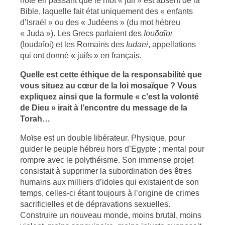
note en passant que le mot « juif » est absent de la
Bible, laquelle fait état uniquement des « enfants
d’Israël » ou des « Judéens » (du mot hébreu
« Juda »). Les Grecs parlaient des
Iουδαῖοι
(Ioudaĩoi) et les Romains des
Iudaei
, appellations
qui ont donné « juifs » en français.
Quelle est cette éthique de la responsabilité que
vous situez au cœur de la loi mosaïque ? Vous
expliquez ainsi que la formule « c’est la volonté
de Dieu » irait à l’encontre du message de la
Torah…
Moïse est un double libérateur. Physique, pour
guider le peuple hébreu hors d’Egypte ; mental pour
rompre avec le polythéisme. Son immense projet
consistait à supprimer la subordination des êtres
humains aux milliers d’idoles qui existaient de son
temps, celles-ci étant toujours à l’origine de crimes
sacrificielles et de dépravations sexuelles.
Construire un nouveau monde, moins brutal, moins