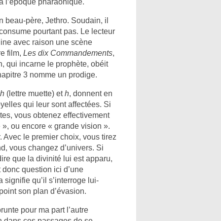
t à l’époque pharaonique.
 beau-père, Jethro. Soudain, il
e consume pourtant pas. Le lecteur
gine avec raison une scène
e film,
Les dix Commandements
,
, qui incarne le prophète, obéit
chapitre 3 nomme un prodige.
ph
(lettre muette) et
h
, donnent en
yelles qui leur sont affectées. Si
ètes, vous obtenez effectivement
 », ou encore « grande vision ».
ir. Avec le premier choix, vous tirez
ond, vous changez d’univers. Si
re que la divinité lui est apparu,
st donc question ici d’une
 signifie qu’il s’interroge lui-
oint son plan d’évasion.
prunte pour ma part l’autre
ion dans ces passages de se