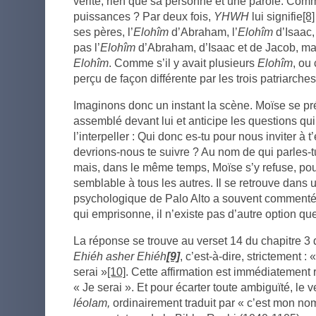
vérité, rien que sa personne et une parole. Comm
puissances ? Par deux fois,
YHWH
lui signifie
[8]
ses pères, l’
Elohîm
d’Abraham, l’
Elohîm
d’Isaac, 
pas l’
Elohîm
d’Abraham, d’Isaac et de Jacob, ma
Elohîm
. Comme s’il y avait plusieurs
Elohîm
, ou
perçu de façon différente par les trois patriarches
Imaginons donc un instant la scène. Moïse se pr
assemblé devant lui et anticipe les questions q
l’interpeller : Qui donc es-tu pour nous inviter à
devrions-nous te suivre ? Au nom de qui parles-t
mais, dans le même temps, Moïse s’y refuse, po
semblable à tous les autres. Il se retrouve dans u
psychologique de Palo Alto a souvent commentée :
qui emprisonne, il n’existe pas d’autre option que
La réponse se trouve au verset 14 du chapitre 3 d
Ehiéh asher Ehiéh
[9]
, c’est-à-dire, strictement :
serai »
[10]
. Cette affirmation est immédiatement
« Je serai ». Et pour écarter toute ambiguïté, le
léolam,
ordinairement traduit par « c’est mon no