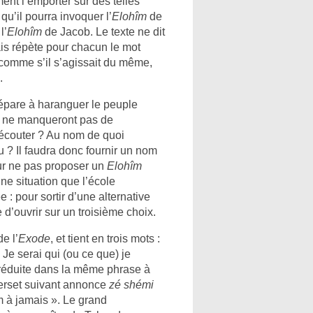
ent l’emporter sur des telles
qu’il pourra invoquer l’
Elohîm
de
l’
Elohîm
de Jacob. Le texte ne dit
is répète pour chacun le mot
 comme s’il s’agissait du même,
.
épare à haranguer le peuple
ui ne manqueront pas de
 t’écouter ? Au nom de quoi
u ? Il faudra donc fournir un nom
ur ne pas proposer un
Elohîm
ne situation que l’école
 pour sortir d’une alternative
 d’ouvrir sur un troisième choix.
e l’
Exode
, et tient en trois mots :
 « Je serai qui (ou ce que) je
 réduite dans la même phrase à
 verset suivant annonce
zé shémi
m à jamais ». Le grand