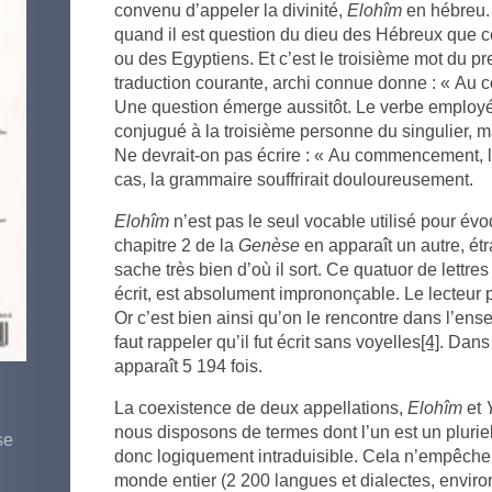
convenu d’appeler la divinité,
Elohîm
en hébreu.
quand il est question du dieu des Hébreux que 
ou des Egyptiens. Et c’est le troisième mot du pr
traduction courante, archi connue donne : « A
Une question émerge aussitôt. Le verbe employé
conjugué à la troisième personne du singulier, 
Ne devrait-on pas écrire : « Au commencement, le
cas, la grammaire souffrirait douloureusement.
Elohîm
n’est pas le seul vocable utilisé pour évo
chapitre 2 de la
Genèse
en apparaît un autre, ét
sache très bien d’où il sort. Ce quatuor de lettres
écrit, est absolument imprononçable. Le lecteur pe
Or c’est bien ainsi qu’on le rencontre dans l’ense
faut rappeler qu’il fut écrit sans voyelles
[4]
. Dans
apparaît 5 194 fois.
La coexistence de deux appellations,
Elohîm
et
nous disposons de termes dont l’un est un pluriel
se
donc logiquement intraduisible. Cela n’empêche 
monde entier (2 200 langues et dialectes, enviro