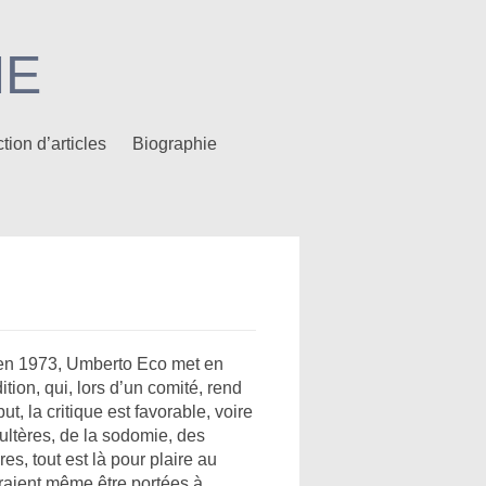
NE
tion d’articles
Biographie
 en 1973, Umberto Eco met en
tion, qui, lors d’un comité, rend
, la critique est favorable, voire
ultères, de la sodomie, des
s, tout est là pour plaire au
rraient même être portées à