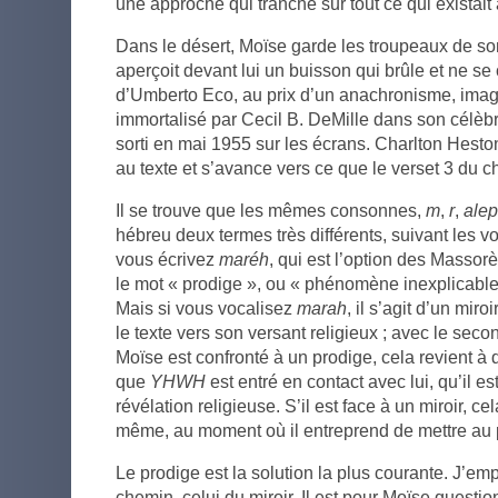
une approche qui tranche sur tout ce qui existai
Dans le désert, Moïse garde les troupeaux de son
aperçoit devant lui un buisson qui brûle et ne s
d’Umberto Eco, au prix d’un anachronisme, ima
immortalisé par Cecil B. DeMille dans son célèbr
sorti en mai 1955 sur les écrans. Charlton Heston
au texte et s’avance vers ce que le verset 3 du 
Il se trouve que les mêmes consonnes,
m
,
r
,
ale
hébreu deux termes très différents, suivant les vo
vous écrivez
maréh
, qui est l’option des Massor
le mot « prodige », ou « phénomène inexplicable
Mais si vous vocalisez
marah
, il s’agit d’un miro
le texte vers son versant religieux ; avec le sec
Moïse est confronté à un prodige, cela revient à di
que
YHWH
est entré en contact avec lui, qu’il e
révélation religieuse. S’il est face à un miroir, cela
même, au moment où il entreprend de mettre au p
Le prodige est la solution la plus courante. J’em
chemin, celui du miroir. Il est pour Moïse quest