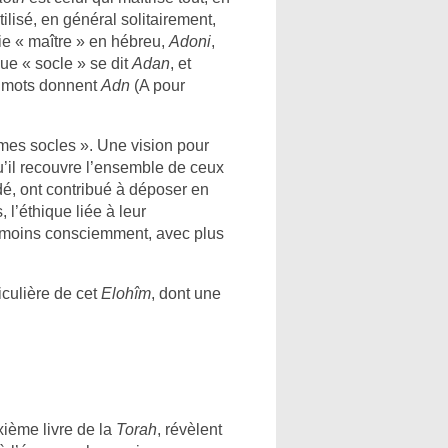
utilisé, en général solitairement,
ie « maître » en hébreu,
Adoni
,
que « socle » se dit
Adan
, et
x mots donnent
Adn
(A pour
 mes socles ». Une vision pour
qu’il recouvre l’ensemble de ceux
dé, ont contribué à déposer en
 l’éthique liée à leur
u moins consciemment, avec plus
iculière de cet
Elohîm
, dont une
xième livre de la
Torah
, révèlent