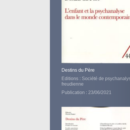
Destins du Père
Editions : Société de psychanaly
freudienne
Publication : 23/06/2021