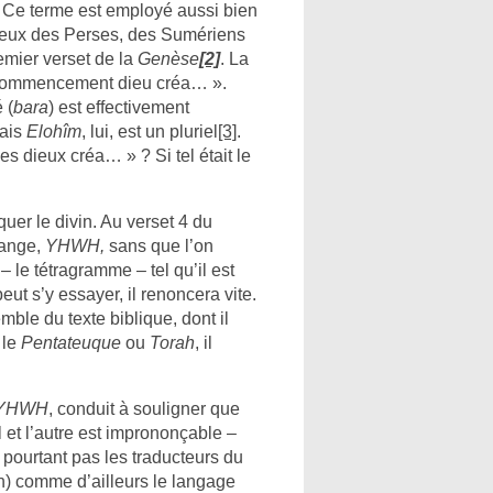
 Ce terme est employé aussi bien
ceux des Perses, des Sumériens
emier verset de la
Genèse
[2]
. La
u commencement dieu créa… ».
 (
bara
) est effectivement
mais
Elohîm
, lui, est un pluriel
[3]
.
s dieux créa… » ? Si tel était le
quer le divin. Au verset 4 du
range,
YHWH,
sans que l’on
 – le tétragramme – tel qu’il est
ut s’y essayer, il renoncera vite.
mble du texte biblique, dont il
 le
Pentateuque
ou
Torah
, il
YHWH
, conduit à souligner que
 et l’autre est imprononçable –
pourtant pas les traducteurs du
n) comme d’ailleurs le langage