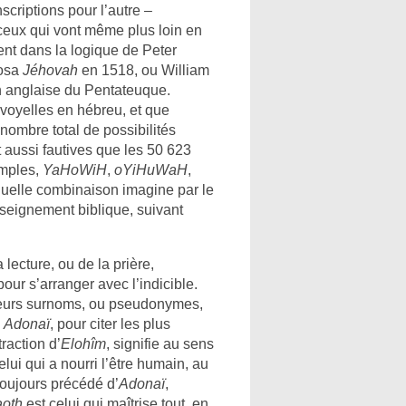
nscriptions pour l’autre –
eux qui vont même plus loin en
ivent dans la logique de Peter
posa
Jéhovah
en 1518, ou William
 anglaise du Pentateuque.
 voyelles en hébreu, et que
nombre total de possibilités
 aussi fautives que les 50 623
emples,
YaHoWiH
,
oYiHuWaH
,
quelle combinaison imagine par le
’enseignement biblique, suivant
lecture, ou de la prière,
pour s’arranger avec l’indicible.
sieurs surnoms, ou pseudonymes,
u
Adonaï
, pour citer les plus
traction d’
Elohîm
, signifie au sens
lui qui a nourri l’être humain, au
toujours précédé d’
Adonaï
,
aoth
est celui qui maîtrise tout, en