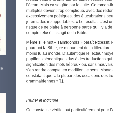
l’écran. Mais ça se gâte par la suite. Ce roman
multiples devient trop compliqué, avec des red
excessivement poétiques, des élucubrations pe
jérémiades insupportables. « Le résultat, c’est 
risque de ne plaire à personne parce qu’il y a de t
compte refusé. Il s’agit de la Bible.
Même si le mot « salmigondis » paraît excessif, 
pourquoi la Bible, ce monument de la littérature u
moins lu au monde. D’autant que le lecteur moyen
papillons sémantiques dus à des traductions qui,
signification des mots hébreux ou, sans mauvaise 
se
s’en rendre compte, en modifient le sens. Monta
constatant que « la plupart des occasions des t
grammairiennes »
[1]
.
Pluriel et indicible
Ce constat se vérifie tout particulièrement pour l’