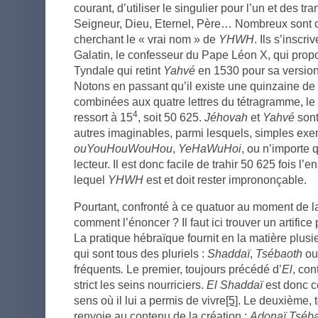
courant, d’utiliser le singulier pour l’un et des tra
Seigneur, Dieu, Eternel, Père… Nombreux sont c
cherchant le « vrai nom » de
YHWH
. Ils s’inscr
Galatin, le confesseur du Pape Léon X, qui pro
Tyndale qui retint
Yahvé
en 1530 pour sa version
Notons en passant qu’il existe une quinzaine de
combinées aux quatre lettres du tétragramme, le 
4
ressort à 15
, soit 50 625.
Jéhovah
et
Yahvé
sont
autres imaginables, parmi lesquels, simples ex
ouYouHouWouHou
,
YeHaWuHoi
, ou n’importe 
lecteur. Il est donc facile de trahir 50 625 fois l
lequel
YHWH
est et doit rester imprononçable.
Pourtant, confronté à ce quatuor au moment de la 
comment l’énoncer ? Il faut ici trouver un artifice 
La pratique hébraïque fournit en la matière plu
qui sont tous des pluriels :
Shaddaï
,
Tsébaoth
o
fréquents
.
Le premier, toujours précédé d’
El
, con
strict les seins nourriciers.
El Shaddaï
est donc ce
sens où il lui a permis de vivre
[5]
. Le deuxième, 
renvoie au contenu de la création :
Adonaï Tséb