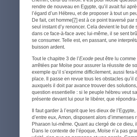
rendre de nouveau en Egypte, qu’il avait fui aprè
l’égard d’un Hébreu, et de proposer à tout un peu
De fait, cet homme
[7]
est à ce point traversé par 
seul instant d’y renoncer. Cela devient le but de
dans ce face-à-face avec lui-même, il se sent brûl
se consumer. Telle est, en passant, une interprét
buisson ardent.
Tout le chapitre 3 de l’
Exode
peut être lu comme 
arrêtées par Moïse pour assurer la réussite de s
exemple qu’il s’exprime difficilement, aussi fera-t
place. Il passe en revue tous les obstacles qu’il
auxquels il doit par avance trouver des solutions,
question essentielle : si le peuple hébreu veut sav
présente devant lui pour le libérer, que répondra-t
Il faut garder à l’esprit que les dieux de l’Egypt
d’entre eux, Amon, disposent alors d’immenses r
Pharaon lui-même. Quant au clergé de ce dieu, il
Dans le contexte de l’époque, Moïse n’a pas gr