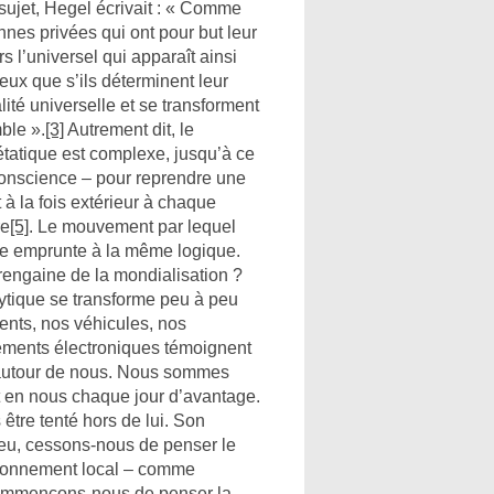
e sujet, Hegel écrivait : « Comme
nnes privées qui ont pour but leur
s l’universel qui apparaît ainsi
eux que s’ils déterminent leur
lité universelle et se transforment
ble ».
[3]
Autrement dit, le
étatique est complexe, jusqu’à ce
onscience – pour reprendre une
 à la fois extérieur à chaque
re
[5]
. Le mouvement par lequel
le emprunte à la même logique.
 rengaine de la mondialisation ?
lytique se transforme peu à peu
ents, nos véhicules, nos
ements électroniques témoignent
 autour de nous. Nous sommes
t en nous chaque jour d’avantage.
tre tenté hors de lui. Son
eu, cessons-nous de penser le
vironnement local – comme
 commençons-nous de penser la