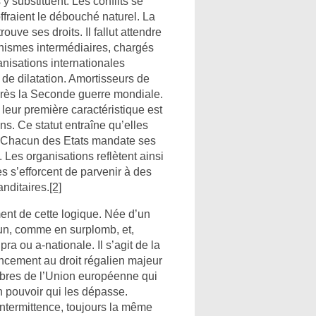
y substituent. Les conflits se
ffraient le débouché naturel. La
ouve ses droits. Il fallut attendre
nismes intermédiaires, chargés
anisations internationales
ts de dilatation. Amortisseurs de
après la Seconde guerre mondiale.
leur première caractéristique est
ns. Ce statut entraîne qu’elles
s. Chacun des Etats mandate ses
 Les organisations reflètent ainsi
s s’efforcent de parvenir à des
nditaires.
[2]
ent de cette logique. Née d’un
cun, comme en surplomb, et,
a ou a-nationale. Il s’agit de la
cement au droit régalien majeur
mbres de l’Union européenne qui
n pouvoir qui les dépasse.
intermittence, toujours la même