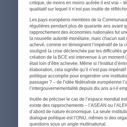
critique, de moins en moins acérée il est vrai 
qualitatif sur lequel il n’est pas inutile de réfléchir
Les pays européens membres de la Communauté 
régulières pendant plus de quarante ans avant qu
rapprochement des économies nationales fut une
la nouvelle autorité monétaire, mais chacun sait 
achevé, comme en témoignent l’impératif de la 
souligné la crise déclenchée par les difficultés g
création de la BCE est intervenue à un moment 
était loin d’être achevée. Même si l’Institut d’émi
élaboration, cela signifie qu’il n’est pas impérat
politique accomplie pour engendrer une instituti
passager ? – de l’idée fédéraliste européenne l’at
l’intergouvernementalité depuis dix ans a-t-il 
Inutile de préciser le cas de l’espace mondial est
existe des rapprochements – l’ASEAN ou l’ALEN
d’abord de nature économique. La seule institutio
dialogue politique est l’ONU, mêmes si des org
questions sous un angle multinational.