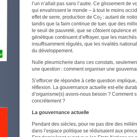
l’un n’allait pas sans l’autre. Ce glissement de 
qui envahissent le monde – à tout le moins occi
effet de serre, production de Co
: autant de not
2
tandis que la faim continue de tuer, que des mill
le seuil de pauvreté, que se côtoient opulence e
génétique continuent d’effrayer, que les marché
insuffisamment régulés, que les rivalités nationa
du développement.
Nulle pleurnicherie dans ces constats, seulemen
une question : comment organiser une gouverna
S’efforcer de répondre à cette question implique, 
réflexion. La gouvernance actuelle est-elle durab
d’organisme(s) avons-nous besoin ? Comment s’
concrètement ?
La gouvernance actuelle
Pendant des siècles, pour ne pas dire des millén
dans l’espace politique se réduisaient aux princes