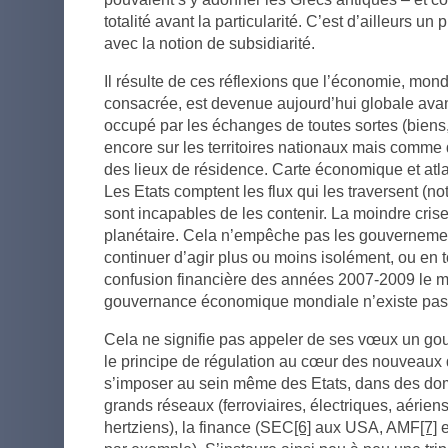
totalité avant la particularité. C’est d’ailleurs un
avec la notion de subsidiarité.
Il résulte de ces réflexions que l’économie, mond
consacrée, est devenue aujourd’hui globale avan
occupé par les échanges de toutes sortes (biens,
encore sur les territoires nationaux mais comme
des lieux de résidence. Carte économique et atla
Les Etats comptent les flux qui les traversent (n
sont incapables de les contenir. La moindre cris
planétaire. Cela n’empêche pas les gouvernement
continuer d’agir plus ou moins isolément, ou en t
confusion financière des années 2007-2009 le 
gouvernance économique mondiale n’existe pas, il
Cela ne signifie pas appeler de ses vœux un g
le principe de régulation au cœur des nouveaux di
s’imposer au sein même des Etats, dans des dom
grands réseaux (ferroviaires, électriques, aériens
hertziens), la finance (SEC
[6]
aux USA, AMF
[7]
e