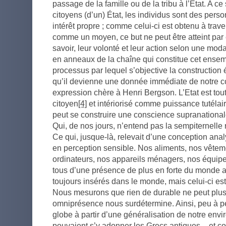
passage de la famille ou de la tribu à l’Etat. A c
citoyens (d’un) État, les individus sont des perso
intérêt propre ; comme celui-ci est obtenu à traver
comme un moyen, ce but ne peut être atteint par 
savoir, leur volonté et leur action selon une moda
en anneaux de la chaîne qui constitue cet ensem
processus par lequel s’objective la construction 
qu’il devienne une donnée immédiate de notre c
expression chère à Henri Bergson. L’Etat est tout
citoyen
[4]
et intériorisé comme puissance tutélai
peut se construire une conscience supranationa
Qui, de nos jours, n’entend pas la sempiternelle
Ce qui, jusque-là, relevait d’une conception ana
en perception sensible. Nos aliments, nos vêtem
ordinateurs, nos appareils ménagers, nos équip
tous d’une présence de plus en forte du monde
toujours insérés dans le monde, mais celui-ci es
Nous mesurons que rien de durable ne peut plus ê
omniprésence nous surdétermine. Ainsi, peu à p
globe à partir d’une généralisation de notre en
pouvaient s’y adonner les Grecs antiques – et