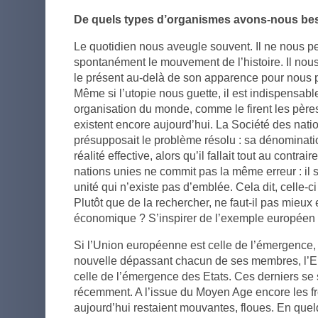
De quels types d’organismes avons-nous be
Le quotidien nous aveugle souvent. Il ne nous pe
spontanément le mouvement de l’histoire. Il nous
le présent au-delà de son apparence pour nous pr
Même si l’utopie nous guette, il est indispensab
organisation du monde, comme le firent les pères
existent encore aujourd’hui. La Société des nat
présupposait le problème résolu : sa dénominati
réalité effective, alors qu’il fallait tout au contra
nations unies ne commit pas la même erreur : il s’
unité qui n’existe pas d’emblée. Cela dit, celle-c
Plutôt que de la rechercher, ne faut-il pas mieu
économique ? S’inspirer de l’exemple européen
Si l’Union européenne est celle de l’émergence,
nouvelle dépassant chacun de ses membres, l’
celle de l’émergence des Etats. Ces derniers s
récemment. A l’issue du Moyen Age encore les f
aujourd’hui restaient mouvantes, floues. En quelq