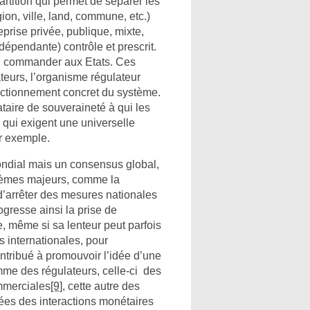
artition qui permet de séparer les
gion, ville, land, commune, etc.)
eprise privée, publique, mixte,
indépendante) contrôle et prescrit.
si commander aux Etats. Ces
teurs, l’organisme régulateur
fonctionnement concret du système.
taire de souveraineté à qui les
s qui exigent une universelle
ar exemple.
ondial mais un consensus global,
hèmes majeurs, comme la
 d’arrêter des mesures nationales
gresse ainsi la prise de
 même si sa lenteur peut parfois
s internationales, pour
ntribué à promouvoir l’idée d’une
omme des régulateurs, celle-ci des
ommerciales
[9]
, cette autre des
gées des interactions monétaires