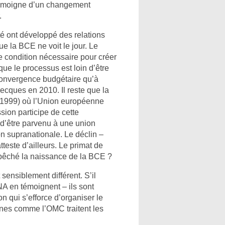
– témoigne d’un changement
.
ont développé des relations
e la BCE ne voit le jour. Le
 condition nécessaire pour créer
que le processus est loin d’être
convergence budgétaire qu’à
recques en 2010. Il reste que la
(1999) où l’Union européenne
ssion participe de cette
if d’être parvenu à une union
on supranationale. Le déclin –
teste d’ailleurs. Le primat de
empêché la naissance de la BCE ?
 sensiblement différent. S’il
A en témoignent – ils sont
n qui s’efforce d’organiser le
anes comme l’OMC traitent les