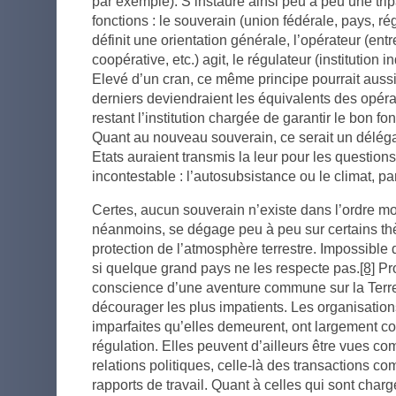
par exemple). S’instaure ainsi peu à peu une trip
fonctions : le souverain (union fédérale, pays, ré
définit une orientation générale, l’opérateur (entr
coopérative, etc.) agit, le régulateur (institution 
Elevé d’un cran, ce même principe pourrait aus
derniers deviendraient les équivalents des opéra
restant l’institution chargée de garantir le bon 
Quant au nouveau souverain, ce serait un déléga
Etats auraient transmis la leur pour les question
incontestable : l’autosubsistance ou le climat, p
Certes, aucun souverain n’existe dans l’ordre m
néanmoins, se dégage peu à peu sur certains t
protection de l’atmosphère terrestre. Impossible
si quelque grand pays ne les respecte pas.
[8]
Pro
conscience d’une aventure commune sur la Terre,
décourager les plus impatients. Les organisation
imparfaites qu’elles demeurent, ont largement co
régulation. Elles peuvent d’ailleurs être vues c
relations politiques, celle-là des transactions c
rapports de travail. Quant à celles qui sont char