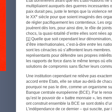
Etat dominèrent avant que les Etats-Nations ne s’
multipliaient auxquels des guerres incessantes o
paix durait peu, juste le temps que la violence retr
e
le XX
siècle pour que soient imaginés des orga
de régler pacifiquement les contentieux. Les org
jouèrent dès lors, pour ainsi dire, le rôle de join
chocs, la quasi-totalité d’entre elles sont nées 
[1]
Quelle que soit cependant leur dénomination, 
d’être inter/nationales, c’est-à-dire
entre
les natio
sont les cénacles où s’affrontent leurs membre
représentants pour défendre ses propres intérêts.
les rapports de force dans le même temps où elle
solutions de compromis sans fâcher leurs comma
Une institution cependant ne relève pas exactem
accord entre Etats, elle se situe au-delà de cha
pourquoi ne pas le dire, comme un organisme supr
Banque centrale européenne (BCE). Par le renon
qu’est le pouvoir de « battre monnaie », les me
ont construit ensemble la BCE se sont dotés d’u
L’indépendance de ce dernier – qui suscite, par 