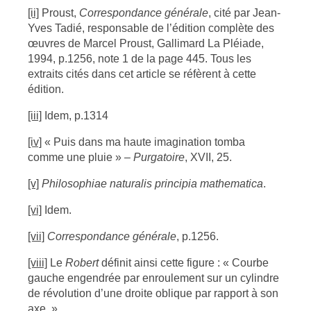
[ii]
Proust,
Correspondance générale
, cité par Jean-
Yves Tadié, responsable de l’édition complète des
œuvres de Marcel Proust, Gallimard La Pléiade,
1994, p.1256, note 1 de la page 445. Tous les
extraits cités dans cet article se réfèrent à cette
édition.
[iii]
Idem, p.1314
[iv]
« Puis dans ma haute imagination tomba
comme une pluie » –
Purgatoire
, XVII, 25.
[v]
Philosophiae naturalis principia mathematica
.
[vi]
Idem.
[vii]
Correspondance générale
, p.1256.
[viii]
Le
Robert
définit ainsi cette figure : « Courbe
gauche engendrée par enroulement sur un cylindre
de révolution d’une droite oblique par rapport à son
axe. »